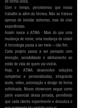
de forma única.
Com o tempo, percebemos que nosso
trabalho ia além da técnica.
Não se tratava
apenas de instalar sistemas, mas de criar
experiências.
Assim nasce a ATMA -
Mais do que uma
mudança de nome, uma mudança de visão!
A tecnologia passa a ser meio — não fim.
Cada projeto passa a ser pensado com
intenção, sensibilidade e alinhamento ao
estilo de vida de quem vai vivê-lo.
Hoje, a ATMA desenvolve soluções
completas e personalizadas, integrando
áudio, vídeo, automação e design de forma
sofisticada. Nosso showroom segue como
parte essencial dessa jornada, permitindo
que cada cliente experimente e descubra o
que realmente faz sentido para si.